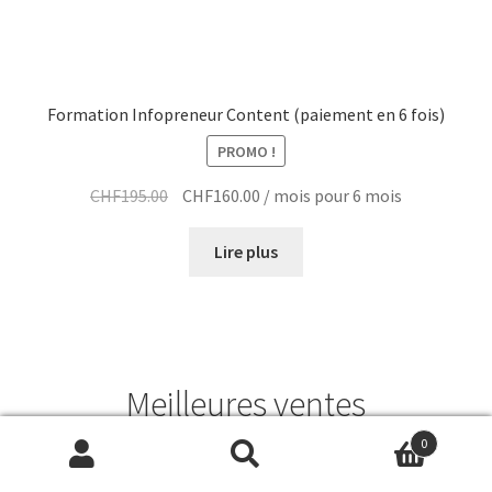
Formation Infopreneur Content (paiement en 6 fois)
PROMO !
Le
Le
CHF
195.00
CHF
160.00
/ mois pour 6 mois
prix
prix
initial
actuel
Lire plus
était :
est :
CHF195.00.
CHF160.00.
Meilleures ventes
0
Recherche
Recherche