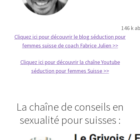
146 k a
Cliquez ici pour découvrir le blog séduction pour
femmes suisse de coach Fabrice Julien >>
Cliquez ici pour découvrir la chaîne Youtube
séduction pour femmes Suisse >>
La chaîne de conseils en
sexualité pour suisses :