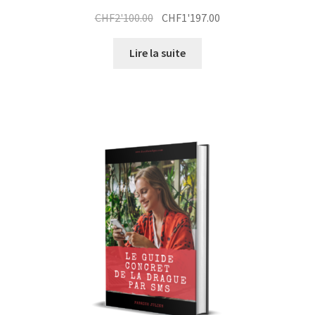
Le
Le
CHF
2'100.00
CHF
1'197.00
prix
prix
initial
actuel
Lire la suite
était :
est :
CHF2'100.00.
CHF1'197.00.