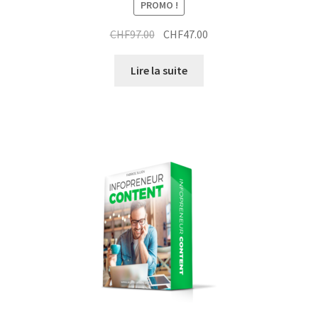
PROMO !
Le
Le
CHF
97.00
CHF
47.00
prix
prix
initial
actuel
Lire la suite
était :
est :
CHF97.00.
CHF47.00.