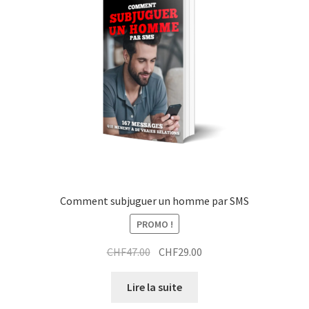
Comment subjuguer un homme par SMS
PROMO !
Le
Le
CHF
47.00
CHF
29.00
prix
prix
initial
actuel
Lire la suite
était :
est :