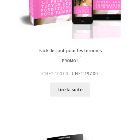
Pack de tout pour les femmes
PROMO !
Le
Le
CHF
2'100.00
CHF
1'197.00
prix
prix
initial
actuel
Lire la suite
était :
est :
CHF2'100.00.
CHF1'197.00.