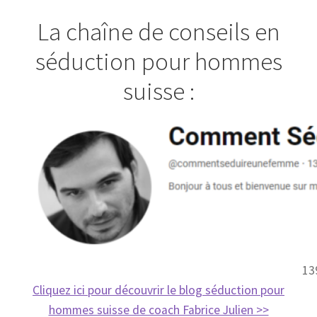
La chaîne de conseils en
séduction pour hommes
suisse :
13
Cliquez ici pour découvrir le blog séduction pour
hommes suisse de coach Fabrice Julien >>