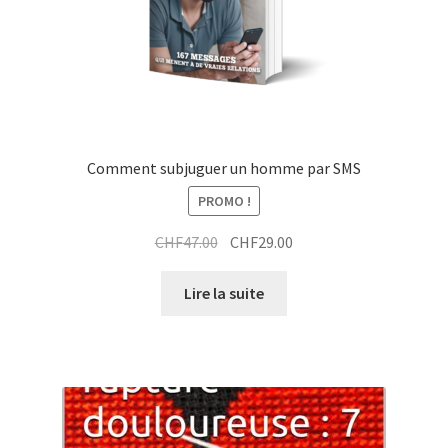
Comment subjuguer un homme par SMS
PROMO !
Le
Le
CHF
47.00
CHF
29.00
prix
prix
initial
actuel
Lire la suite
était :
est :
CHF47.00.
CHF29.00.