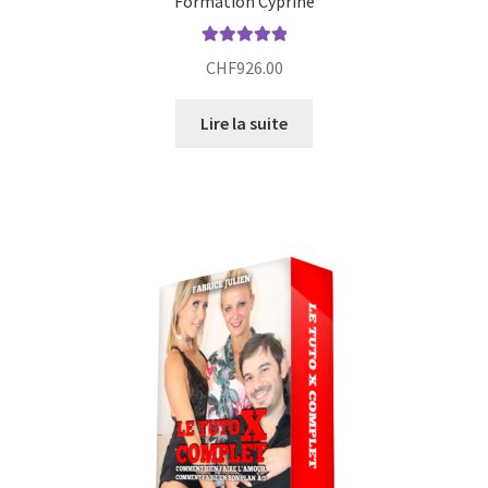
Formation Cyprine
Note
5.00
sur
CHF
926.00
5
Lire la suite