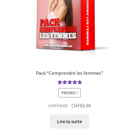
Pack “Comprendre les femmes”
Note
5.00
sur
PROMO !
5
Le
Le
CHF
94.00
CHF
65.00
prix
prix
initial
actuel
Lire la suite
était :
est :
CHF94.00.
CHF65.00.